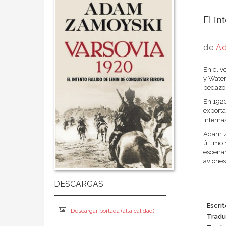
El in
de
A
En el v
y Water
pedazos
En 1920
exporta
interna
Adam Za
último 
escenar
aviones
Escrit
Descargar portada (alta calidad)
Tradu