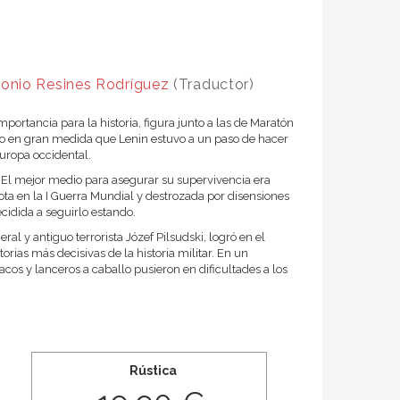
onio Resines Rodríguez
(Traductor)
mportancia para la historia, figura junto a las de Maratón
do en gran medida que Lenin estuvo a un paso de hacer
uropa occidental.
s. El mejor medio para asegurar su supervivencia era
ta en la I Guerra Mundial y destrozada por disensiones
cidida a seguirlo estando.
l y antiguo terrorista Józef Pilsudski, logró en el
rias más decisivas de la historia militar. En un
cos y lanceros a caballo pusieron en dificultades a los
Rústica