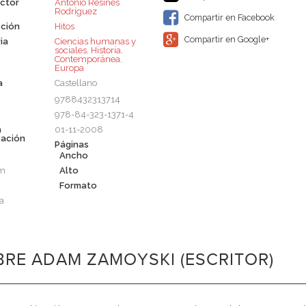
ctor
Antonio Resines
Rodríguez
Compartir en Facebook
ción
Hitos
Compartir en Google+
ia
Ciencias humanas y
sociales
,
Historia
,
Contemporánea
,
Europa
a
Castellano
9788432313714
978-84-323-1371-4
a
01-11-2008
cación
Páginas
Ancho
cm
Alto
Formato
a
RE ADAM ZAMOYSKI (ESCRITOR)