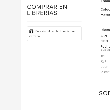
Tradu
COMPRAR EN
Colec
LIBRERÍAS
Mater
Idiom
Encuéntralo en tu librería más
EAN
cercana
ISBN
Fech
publi
160
13,5 
21 cm
Rústic
SOB