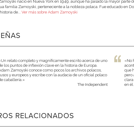
moyski nació en Nueva York en 1949, aunque ha pasado la mayor parte de 
gua familia Zamoyski, perteneciente a la nobleza polaca. Fue educado en Do
historia de...
Ver más sobre Adam Zamoyski
SEÑAS
«Un relato completo y magníficamente escrito acerca de uno
«No h
de los puntos de inflexión clave en la historia de Europa.
acont
Adam Zamoyski conoce como pocos los archivos polacos,
que h
rusos y europeos y escribe con la audacia de un oficial polaco
pero 
de caballería.»
clara
The Independent
en él
BROS RELACIONADOS