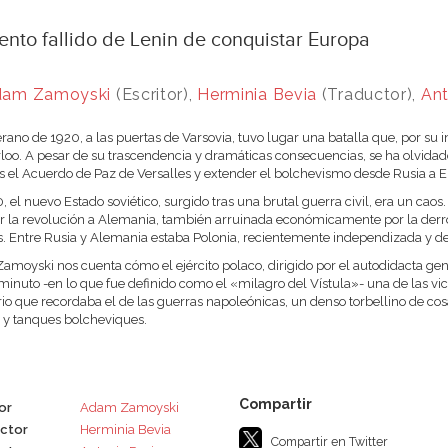
tento fallido de Lenin de conquistar Europa
dam Zamoyski
(Escritor),
Herminia Bevia
(Traductor),
Ant
erano de 1920, a las puertas de Varsovia, tuvo lugar una batalla que, por su i
loo. A pesar de su trascendencia y dramáticas consecuencias, se ha olvida
 el Acuerdo de Paz de Versalles y extender el bolchevismo desde Rusia a E
, el nuevo Estado soviético, surgido tras una brutal guerra civil, era un cao
r la revolución a Alemania, también arruinada económicamente por la derro
s. Entre Rusia y Alemania estaba Polonia, recientemente independizada y de
moyski nos cuenta cómo el ejército polaco, dirigido por el autodidacta genera
minuto -en lo que fue definido como el «milagro del Vístula»- una de las victo
io que recordaba el de las guerras napoleónicas, un denso torbellino de cosa
 y tanques bolcheviques.
or
Adam Zamoyski
ctor
Herminia Bevia
Compartir en Twitter