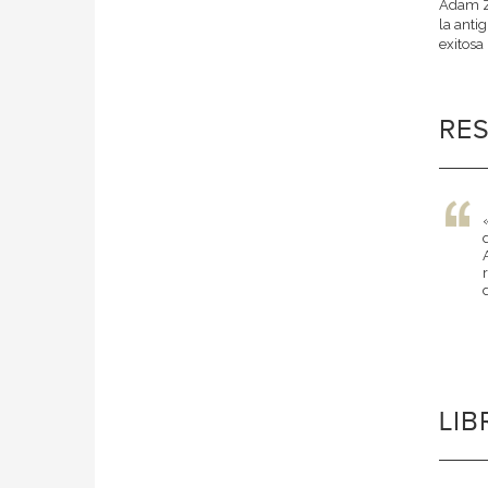
Adam Za
la anti
exitosa 
RE
LI