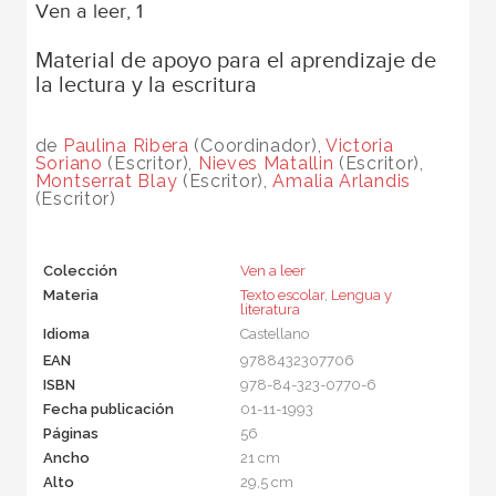
Ven a leer, 1
Material de apoyo para el aprendizaje de
la lectura y la escritura
de
Paulina Ribera
(Coordinador),
Victoria
Soriano
(Escritor),
Nieves Matallin
(Escritor),
Montserrat Blay
(Escritor),
Amalia Arlandis
(Escritor)
Colección
Ven a leer
Materia
Texto escolar
,
Lengua y
literatura
Idioma
Castellano
EAN
9788432307706
ISBN
978-84-323-0770-6
Fecha publicación
01-11-1993
Páginas
56
Ancho
21 cm
Alto
29,5 cm