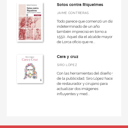
Sotos contra Riquelmes
Cristianismo
JAIME CONTRERAS
Todo parece que comenzó un día
indeterminado de un año
también impreciso en torno a
MATERIAS
1550. Aquel día el alcalde mayor
de Lorca oficio que re...
Budismo
Cristianismo
Cara y cruz
Islam
SIRO LÓPEZ
Judaísmo
Con las herramientas del diseño y
de la publicidad, Siro López hace
Mitología y religiones antiguas
de restaurador y cirujano para
actualizar dos imágenes
Otras religiones
influyentes y med...
NUESTRAS COLECCIONES
Historia