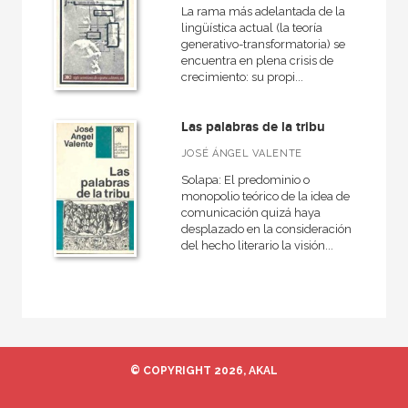
La rama más adelantada de la
NUESTRAS COLECCIONES
lingüística actual (la teoría
generativo-transformatoria) se
Biblioteca clásica de Siglo Veintiuno
encuentra en plena crisis de
crecimiento: su propi...
Biblioteca Eduardo Galeano
Ciencias Sociales
Las palabras de la tribu
Educación
JOSÉ ÁNGEL VALENTE
Solapa: El predominio o
En 90 minutos
monopolio teórico de la idea de
Filosofía y Pensamiento
comunicación quizá haya
desplazado en la consideración
Historia
del hecho literario la visión...
Psicología
Siglo para chicos
Siglo XXI de España General
Singular
© COPYRIGHT 2026, AKAL
Vidas para leerlas