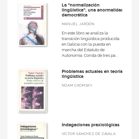
La ''normalización
lingüística'', una anormalidad
democrática
MATERIAS
MANUEL JARDÓN
En este libro se analiza la
Contemporánea
transición lingüística producida
en Galicia con la puesta en
Historia de la literatura
marcha del Estatuto de
Autonomía. Consta de tres pa...
Lingüística
Medieval
Problemas actuales en teoría
lingüística
Moderna
NOAM CHOMSKY
Narrativa
Poesía
Teatro
Teoría literaria
Indagaciones praxiológicas
VÍCTOR SÁNCHEZ DE ZAVALA