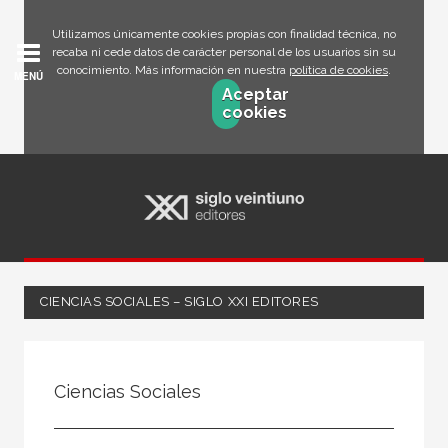
Utilizamos únicamente cookies propias con finalidad técnica, no
recaba ni cede datos de carácter personal de los usuarios sin su
conocimiento. Más información en nuestra
política de cookies
.
MENÚ
Aceptar
cookies
CIENCIAS SOCIALES – SIGLO XXI EDITORES
FILTRADO POR:
Ciencias Sociales
Ciencias humanas y sociales
Lengua y literatura