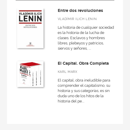
Historia
Entre dos revoluciones
Contemporánea
VLADÍMIR ILICH LENIN
La historia de cualquier sociedad
es la historia de la lucha de
clases. Esclavos y hombres
MATERIAS
libres, plebeyos y patricios,
siervos y señores, ...
Actual
América
El Capital. Obra Completa
Antigua
KARL MARX
Arqueología
El capital, obra ineludible para
comprender el capitalismo, su
Contemporánea
historia y sus categorías, es sin
duda uno de los hitos de la
España
historia del pe...
Europa
General
Grecia