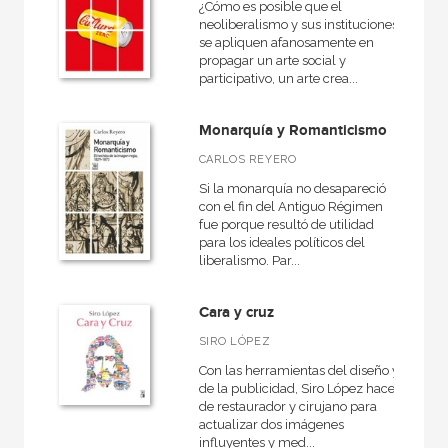
¿Cómo es posible que el
neoliberalismo y sus instituciones
Filosofía y Pensamiento
se apliquen afanosamente en
propagar un arte social y
Fuera de colección
participativo, un arte crea...
Historia
Monarquía y Romanticismo
Siglo XXI de España General
CARLOS REYERO
Si la monarquía no desapareció
con el fin del Antiguo Régimen
fue porque resultó de utilidad
NUESTROS FORMATOS
para los ideales políticos del
liberalismo. Par...
Cartoné
Ebook
Cara y cruz
Papel
SIRO LÓPEZ
Rústica
Con las herramientas del diseño y
de la publicidad, Siro López hace
de restaurador y cirujano para
actualizar dos imágenes
influyentes y med...