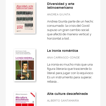
Diversidad y arte
latinoamericano
ANDREA GIUNTA
MATERIAS
Andrea Giunta parte de un hecho
consumado: la crisis del Covid
Artes escénicas
supuso un gran cambio social
que afectó de manera vertical y
Actual
horizontal a tod...
Arquitectura
La ironía romántica
Contemporánea
ANA CARRASCO-CONDE
Estética y teoría del arte
La ironía es mucho más que una
Medieval
figura literaria que trasciende lo
literal para jugar con lo equívoco.
Moderna
Es un instrumento para superar,
rebasa...
Pintura
Alta cultura descafeinada
ALBERTO SANTAMARÍA
NUESTRAS COLECCIONES