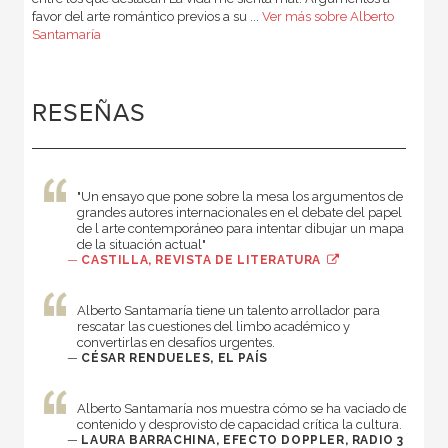
favor del arte romántico previos a su ...
Ver más sobre Alberto
Santamaría
RESEÑAS
"Un ensayo que pone sobre la mesa los argumentos de
grandes autores internacionales en el debate del papel
de l arte contemporáneo para intentar dibujar un mapa
de la situación actual"
—
CASTILLA, REVISTA DE LITERATURA
Alberto Santamaría tiene un talento arrollador para
rescatar las cuestiones del limbo académico y
convertirlas en desafíos urgentes.
—
CÉSAR RENDUELES, EL PAÍS
Alberto Santamaría nos muestra cómo se ha vaciado de
contenido y desprovisto de capacidad crítica la cultura.
—
LAURA BARRACHINA, EFECTO DOPPLER, RADIO 3