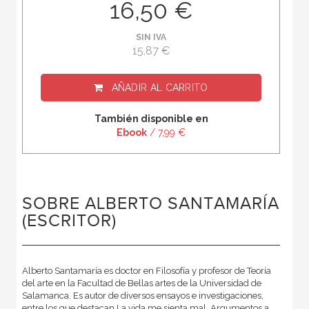
16,50 €
SIN IVA
15,87 €
AÑADIR AL CARRITO
También disponible en
Ebook
/ 7,99 €
SOBRE ALBERTO SANTAMARÍA
(ESCRITOR)
Alberto Santamaría es doctor en Filosofía y profesor de Teoría
del arte en la Facultad de Bellas artes de la Universidad de
Salamanca. Es autor de diversos ensayos e investigaciones,
entre los que destacan La vida me sienta mal. Argumentos a