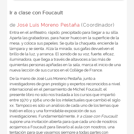
Ir a clase con Foucault
de
José Luis Moreno Pestaña
(Coordinador)
Entra en el anfiteatro, rápido, precipitado para llegar a su silla.
Aparta las grabadoras, para hacer hueco en la superficie de la
mesa, y coloca sus papeles. Se quita la chaqueta, enciende la
lámpara y se sienta. Alza la mirada, sus gafas devuelven el
brillo de la luz, y arranca. El sonido de su voz, fuerte, eficaz,
iluminadora, que llega a través de altavoces a las más de
quinientas personas apiñadas en la sala, marca el inicio de una
nueva lección de sus cursos en el Collège de France.
De la mano de José Luis Moreno Pestaña, junto a
investigadores de gran prestigio y expertos reconocidos a nivel
internacional en el pensamiento de Michel Foucault, el
presente libro no solo nos traslada a los cursos que impartió
entre 1970 y 1984 uno de los intelectuales que cambió el siglo
xx. Tampoco es solo un análisis de cada uno de los temas que
trató en ellos y una formidable exposición de sus
investigaciones. Fundamentalmente,
Ir a clase con Foucault
supone una invitación abierta para que cada uno de nosotros
acojamos a Foucault para llevarlo al aula con nosotros, una
tentación para que vayamos siempre a todas partes con