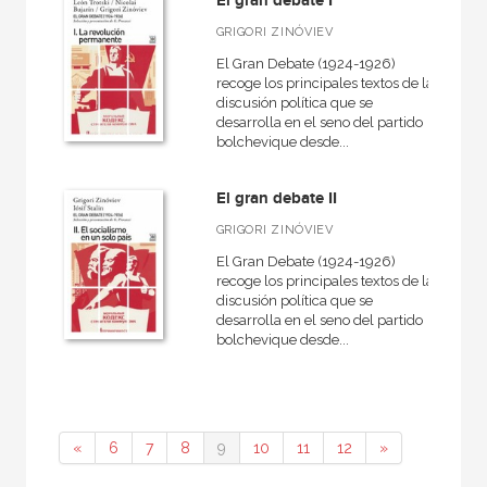
El gran debate I
GRIGORI ZINÓVIEV
El Gran Debate (1924-1926)
recoge los principales textos de la
discusión política que se
desarrolla en el seno del partido
bolchevique desde...
El gran debate II
GRIGORI ZINÓVIEV
El Gran Debate (1924-1926)
recoge los principales textos de la
discusión política que se
desarrolla en el seno del partido
bolchevique desde...
«
6
7
8
9
10
11
12
»