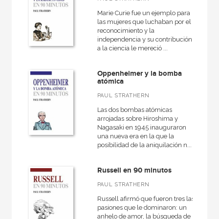
Marie Curie fue un ejemplo para
las mujeres que luchaban por el
reconocimiento y la
NUESTRAS COLECCIONES
independencia y su contribución
a la ciencia le mereció ...
Biblioteca clásica de Siglo Veintiuno
Biblioteca Eduardo Galeano
Oppenheimer y la bomba
atómica
Ciencia que ladra
PAUL STRATHERN
Ciencias Sociales
Las dos bombas atómicas
Clásicos del pensamiento crítico
arrojadas sobre Hiroshima y
Nagasaki en 1945 inauguraron
Educación
una nueva era en la que la
posibilidad de la aniquilación n...
Educación que aprende
En 90 minutos
Russell en 90 minutos
Filosofía y Pensamiento
PAUL STRATHERN
Russell afirmó que fueron tres las
Fuera de colección
pasiones que le dominaron: un
Hacer Historia
anhelo de amor, la búsqueda de