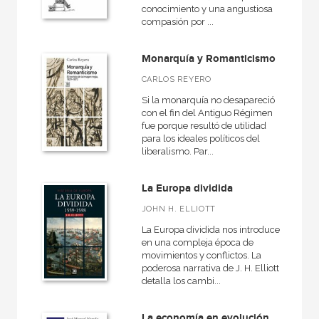
conocimiento y una angustiosa
Historia
compasión por ...
Historia de Europa
Monarquía y Romanticismo
Historia de la UGT
CARLOS REYERO
Historia universal
Si la monarquía no desapareció
con el fin del Antiguo Régimen
Hitos
fue porque resultó de utilidad
para los ideales políticos del
Otros futuros posibles
liberalismo. Par...
Pasados que insisten
La Europa dividida
Psicología
JOHN H. ELLIOTT
Siglo para chicos
La Europa dividida nos introduce
VER TODAS... (26)
en una compleja época de
movimientos y conflictos. La
poderosa narrativa de J. H. Elliott
detalla los cambi...
NUESTROS FORMATOS
La economía en evolución