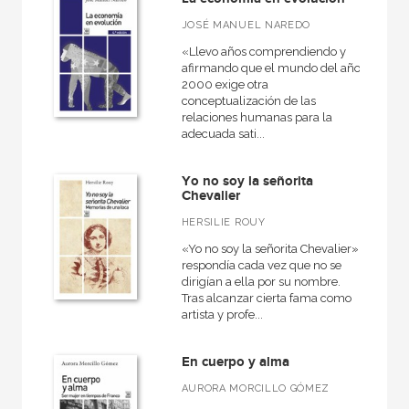
Cartoné
JOSÉ MANUEL NAREDO
«Llevo años comprendiendo y
Ebook
afirmando que el mundo del año
2000 exige otra
Papel
conceptualización de las
Rústica
relaciones humanas para la
adecuada sati...
Yo no soy la señorita
Chevalier
CATÁLOGOS PDF
HERSILIE ROUY
Catálogos PDF
«Yo no soy la señorita Chevalier»
respondía cada vez que no se
dirigían a ella por su nombre.
Tras alcanzar cierta fama como
artista y profe...
En cuerpo y alma
AURORA MORCILLO GÓMEZ