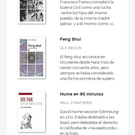
Francisco Franco consideró la
Guerra Civil como una lucha
«entre los hijos del mismo
pueblo, de la misma madre
patria» y a él mismo, como «j...
Feng Shui
OLE BRUUN
El feng shui se conoce en
Occidente desde hace más de
ciento cincuenta años, pero
siempre se había considerado
una forma primitiva de supers...
Hume en 90 minutos
PAUL STRATHERN
David Hume nació en Edimburgo
en 1711. Estaba destinado a las
leyes, pero detestaba el derecho
lo calificaba de «nauseabundo»;
en la histo...