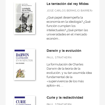
La tentación del rey Midas
MATERIAS
JOSÉ CARLOS BERMEJO BARRERA
¿Qué papel desempeña la
+
Filosofía
economía en la ideología? ¿Qué
+
función cumplen los
Historia
intelectuales? ¿Qué pintan las
+
universidades en el mercado
Política
económ...
+
Religión
+
Darwin y la evolución
Sociología
+
PAUL STRATHERN
Lengua y literatura
La formulación de Charles
+
Antropología
Darwin de la teoría de la
evolución, y su tan asumida idea
Psicología
fundamental de la
«supervivencia de los más
Pedagogía
aptos» es, ...
Economía
Curie y la radiactividad
VER TODAS... (17)
PAUL STRATHERN