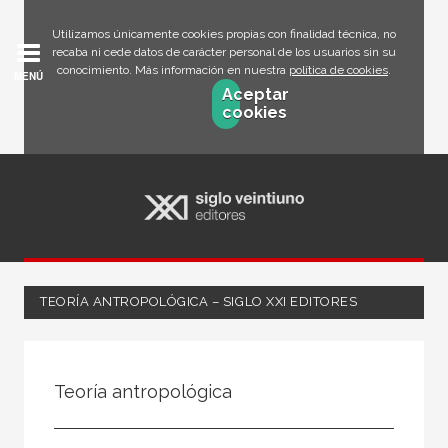
Utilizamos únicamente cookies propias con finalidad técnica, no
recaba ni cede datos de carácter personal de los usuarios sin su
conocimiento. Más información en nuestra
política de cookies
.
MENÚ
Aceptar
cookies
TEORÍA ANTROPOLÓGICA – SIGLO XXI EDITORES
FILTRADO POR:
Teoría antropológica
Ciencias humanas y sociales
Antropología