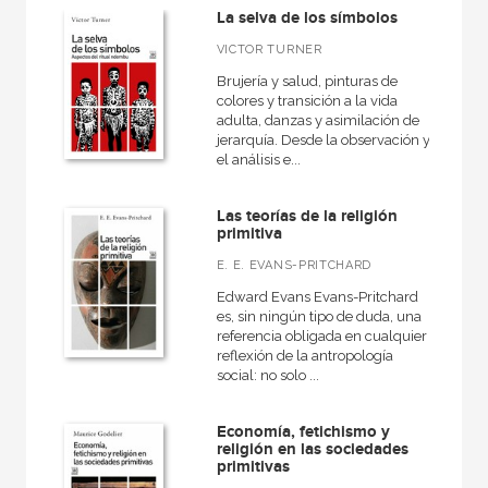
La selva de los símbolos
Teoría antropológica
VICTOR TURNER
Brujería y salud, pinturas de
colores y transición a la vida
adulta, danzas y asimilación de
MATERIAS
jerarquía. Desde la observación y
el análisis e...
Antropología cultural
Antropología social
Las teorías de la religión
primitiva
Teoría antropológica
E. E. EVANS-PRITCHARD
Edward Evans Evans-Pritchard
es, sin ningún tipo de duda, una
NUESTRAS COLECCIONES
referencia obligada en cualquier
reflexión de la antropología
Ciencias Sociales
social: no solo ...
Economía, fetichismo y
religión en las sociedades
primitivas
NUESTROS FORMATOS