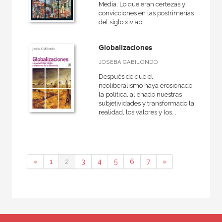
Media. Lo que eran certezas y
convicciones en las postrimerías
del siglo xiv ap...
Globalizaciones
JOSEBA GABILONDO
Después de que el
neoliberalismo haya erosionado
la política, alienado nuestras
subjetividades y transformado la
realidad, los valores y los...
«
1
2
3
4
5
6
7
»