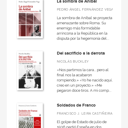
La sombra de Aníbal
PEDRO ÁNGEL FERNÁNDEZ VEGA
La sombra de Aníbal se proyecta
amenazante sobre Roma. Su
enemigo más formidable
arrincona a la República en la
disputa por la hegemonía del...
Del sacrificio a la derrota
NICOLÁS BUCKLEY
«Nos partimos la cara… pero al
final nos la acabaron
rompiendo.» «Yo he nacido aquí,
creo en un proyecto.» «Me
pegaron doce tiros. A mi comp...
Soldados de Franco
FRANCISCO J. LEIRA CASTIÑEIRA
El golpe de Estado de julio de
1936 partió España en dos,