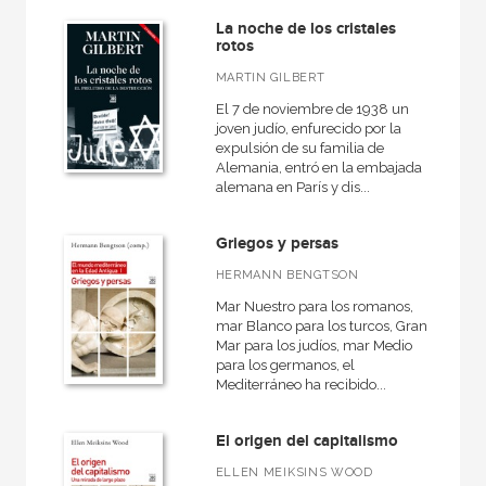
Cartoné
La noche de los cristales
rotos
Ebook
MARTIN GILBERT
Papel
El 7 de noviembre de 1938 un
Rústica
joven judío, enfurecido por la
expulsión de su familia de
Alemania, entró en la embajada
alemana en París y dis...
CATÁLOGOS PDF
Griegos y persas
Catálogos PDF
HERMANN BENGTSON
Mar Nuestro para los romanos,
mar Blanco para los turcos, Gran
Mar para los judíos, mar Medio
para los germanos, el
Mediterráneo ha recibido...
El origen del capitalismo
ELLEN MEIKSINS WOOD