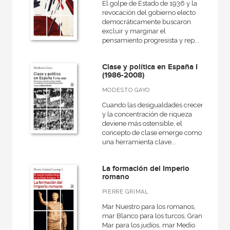
VER TODAS... (15)
El golpe de Estado de 1936 y la
revocación del gobierno electo
democráticamente buscaron
excluir y marginar el
pensamiento progresista y rep...
NUESTRAS COLECCIONES
Clase y política en España I
Biblioteca clásica de Siglo Veintiuno
(1986-2008)
Biblioteca Eduardo Galeano
MODESTO GAYO
Ciencias Sociales
Cuando las desigualdades crecen
y la concentración de riqueza
Clásicos del pensamiento crítico
deviene más ostensible, el
concepto de clase emerge como
Educación
una herramienta clave...
En 90 minutos
La formación del Imperio
Filosofía y Pensamiento
romano
Fuera de colección
PIERRE GRIMAL
Mar Nuestro para los romanos,
Hacer Historia
mar Blanco para los turcos, Gran
Mar para los judíos, mar Medio
Historia