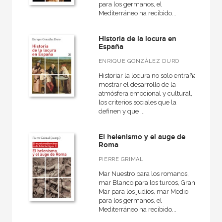
para los germanos, el
Mediterráneo ha recibido...
Historia de Europa
Historia de la UGT
Historia de la locura en
España
Historia universal
ENRIQUE GONZÁLEZ DURO
Hitos
Historiar la locura no solo entraña
Pasados que insisten
mostrar el desarrollo de la
atmósfera emocional y cultural,
Siglo para chicos
los criterios sociales que la
definen y que ...
Siglo XXI de España General
Singular
El helenismo y el auge de
Roma
Sociología del trabajo
PIERRE GRIMAL
Vidas para leerlas
Mar Nuestro para los romanos,
mar Blanco para los turcos, Gran
Mar para los judíos, mar Medio
para los germanos, el
Mediterráneo ha recibido...
NUESTROS FORMATOS