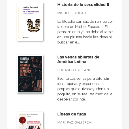
Historia de la sexualidad II
MICHEL FOUCAULT
La filosofía cambió de rumbo con
MATERIAS
la obra de Michel Foucault. El
pensamiento ya no debe alzarse
Actual
en una pirueta hacia las ideas ni
buscar en e...
América
Antigua
Las venas abiertas de
América Latina
Arqueología
EDUARDO GALEANO
Contemporánea
Escribí Las venas para difundir
España
ideas ajenas y experiencias
propias que quizás ayuden un
Europa
poquito, en su realista medida, a
despejar los inte...
General
Grecia
Líneas de fuga
Historiografía, metodología y teoría de la historia
MARI PAZ BALIBREA