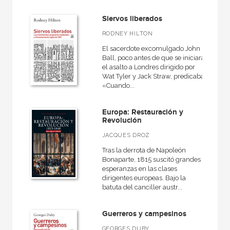
Siervos liberados
RODNEY HILTON
El sacerdote excomulgado John
Ball, poco antes de que se iniciara
el asalto a Londres dirigido por
Wat Tyler y Jack Straw, predicaba
«Cuando...
Europa: Restauración y
Revolución
JACQUES DROZ
Tras la derrota de Napoleón
Bonaparte, 1815 suscitó grandes
esperanzas en las clases
dirigentes europeas. Bajo la
batuta del canciller austr...
Guerreros y campesinos
GEORGES DUBY