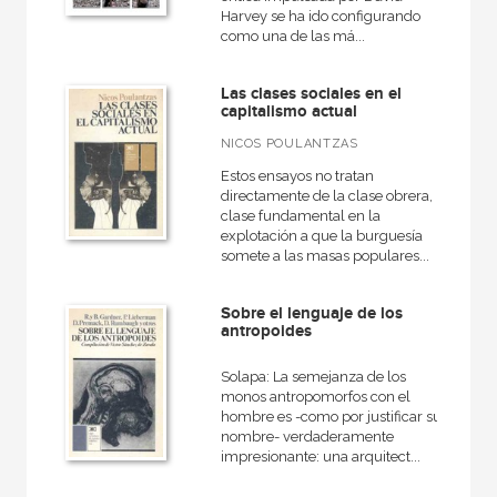
+
Ocio
Harvey se ha ido configurando
como una de las má...
+
Salud
+
Texto escolar
Las clases sociales en el
capitalismo actual
NICOS POULANTZAS
Estos ensayos no tratan
NUESTROS FORMATOS
directamente de la clase obrera,
clase fundamental en la
Cartoné
explotación a que la burguesía
somete a las masas populares...
Ebook
Papel
Sobre el lenguaje de los
antropoides
Rústica
Solapa: La semejanza de los
monos antropomorfos con el
hombre es -como por justificar su
nombre- verdaderamente
CATÁLOGOS PDF
impresionante: una arquitect...
Catálogos PDF