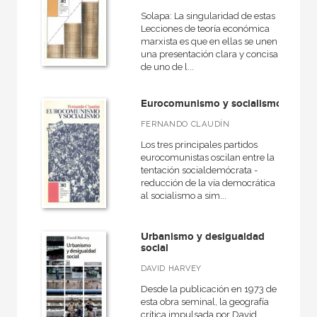
Historia de las religiones
Solapa: La singularidad de estas
Lecciones de teoría económica
Historia de la tecnología
marxista es que en ellas se unen
Historia de la UGT
una presentación clara y concisa
de uno de l...
Historia económica mundial
Historia universal
Eurocomunismo y socialismo
FERNANDO CLAUDÍN
VER TODAS... (34)
Los tres principales partidos
eurocomunistas oscilan entre la
tentación socialdemócrata -
reducción de la vía democrática
al socialismo a sim...
MATERIAS
+
Actualidad
Urbanismo y desigualdad
+
social
Ciencias humanas y sociales
DAVID HARVEY
+
Ciencias naturales y técnicas
Desde la publicación en 1973 de
+
Infantil y juvenil
esta obra seminal, la geografía
crítica impulsada por David