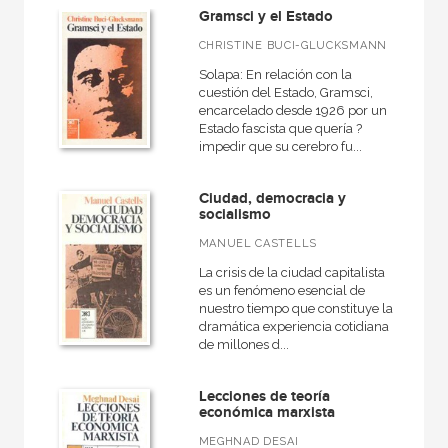
Gramsci y el Estado
Ciencia que ladra
CHRISTINE BUCI-GLUCKSMANN
Ciencias Sociales
Solapa: En relación con la
Clásicos del pensamiento crítico
cuestión del Estado, Gramsci,
encarcelado desde 1926 por un
Clásicos para el siglo XXI
Estado fascista que quería ?
impedir que su cerebro fu...
Educación
Educación que aprende
Ciudad, democracia y
socialismo
En 90 minutos
MANUEL CASTELLS
Filosofía y Pensamiento
La crisis de la ciudad capitalista
Fuera de colección
es un fenómeno esencial de
nuestro tiempo que constituye la
Hacer Historia
dramática experiencia cotidiana
de millones d...
Historia
Historia de Europa
Lecciones de teoría
económica marxista
Historia de la filosofía
MEGHNAD DESAI