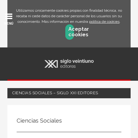
Utilizamos únicamente cookies propias con finalidad técnica, no
recaba ni cede datos de carácter personal de los usuarios sin su
conocimiento. Más información en nuestra
política de cookies
.
MENÚ
Aceptar
cookies
CIENCIAS SOCIALES – SIGLO XXI EDITORES
NUESTRAS COLECCIONES
Ciencias Sociales
Biblioteca clásica de Siglo Veintiuno
Biblioteca Eduardo Galeano